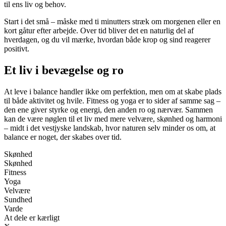
til ens liv og behov.
Start i det små – måske med ti minutters stræk om morgenen eller en
kort gåtur efter arbejde. Over tid bliver det en naturlig del af
hverdagen, og du vil mærke, hvordan både krop og sind reagerer
positivt.
Et liv i bevægelse og ro
At leve i balance handler ikke om perfektion, men om at skabe plads
til både aktivitet og hvile. Fitness og yoga er to sider af samme sag –
den ene giver styrke og energi, den anden ro og nærvær. Sammen
kan de være nøglen til et liv med mere velvære, skønhed og harmoni
– midt i det vestjyske landskab, hvor naturen selv minder os om, at
balance er noget, der skabes over tid.
Skønhed
Skønhed
Fitness
Yoga
Velvære
Sundhed
Varde
At dele er kærligt