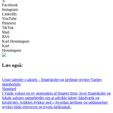
X
Facebook
Instagram
LinkedIn
YouTube
Pinterest
TikTok
Mail
RSS
Karl Henningsen
Karl
Henningsen
Læs også:
Unge talenter i saksen – frisørskoler og lærlinge styrker Vardes
skønhedsliv
Skønhed
I Varde vokser en ny generation af frisører frem, hvor frisørskoler og
lokale saloner samarbejder om at udvikle talent, håndværk og
kreativitet. Artiklen dykker ned i, hvordan lærlinge og uddannelser
styrker både erhvervet og byens fællesskab.