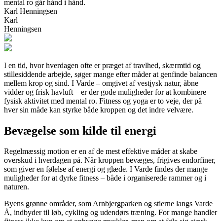
mental ro går hånd i hånd.
Karl Henningsen
Karl
Henningsen
I en tid, hvor hverdagen ofte er præget af travlhed, skærmtid og
stillesiddende arbejde, søger mange efter måder at genfinde balancen
mellem krop og sind. I Varde – omgivet af vestjysk natur, åbne
vidder og frisk havluft – er der gode muligheder for at kombinere
fysisk aktivitet med mental ro. Fitness og yoga er to veje, der på
hver sin måde kan styrke både kroppen og det indre velvære.
Bevægelse som kilde til energi
Regelmæssig motion er en af de mest effektive måder at skabe
overskud i hverdagen på. Når kroppen bevæges, frigives endorfiner,
som giver en følelse af energi og glæde. I Varde findes der mange
muligheder for at dyrke fitness – både i organiserede rammer og i
naturen.
Byens grønne områder, som Arnbjergparken og stierne langs Varde
Å, indbyder til løb, cykling og udendørs træning. For mange handler