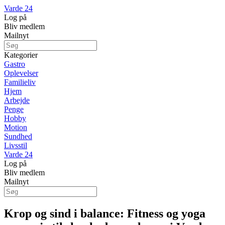
Varde 24
Log på
Bliv medlem
Mailnyt
Kategorier
Gastro
Oplevelser
Familieliv
Hjem
Arbejde
Penge
Hobby
Motion
Sundhed
Livsstil
Varde 24
Log på
Bliv medlem
Mailnyt
Krop og sind i balance: Fitness og yoga