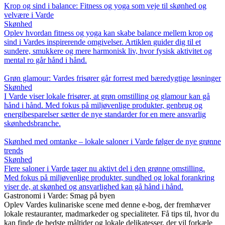
Krop og sind i balance: Fitness og yoga som veje til skønhed og
velvære i Varde
Skønhed
Oplev hvordan fitness og yoga kan skabe balance mellem krop og
sind i Vardes inspirerende omgivelser. Artiklen guider dig til et
sundere, smukkere og mere harmonisk liv, hvor fysisk aktivitet og
mental ro går hånd i hånd.
Grøn glamour: Vardes frisører går forrest med bæredygtige løsninger
Skønhed
I Varde viser lokale frisører, at grøn omstilling og glamour kan gå
hånd i hånd. Med fokus på miljøvenlige produkter, genbrug og
energibesparelser sætter de nye standarder for en mere ansvarlig
skønhedsbranche.
Skønhed med omtanke – lokale saloner i Varde følger de nye grønne
trends
Skønhed
Flere saloner i Varde tager nu aktivt del i den grønne omstilling.
Med fokus på miljøvenlige produkter, sundhed og lokal forankring
viser de, at skønhed og ansvarlighed kan gå hånd i hånd.
Gastronomi i Varde: Smag på byen
Oplev Vardes kulinariske scene med denne e-bog, der fremhæver
lokale restauranter, madmarkeder og specialiteter. Få tips til, hvor du
kan finde de bedste måltider og lokale delikatesser, der vil forkæle