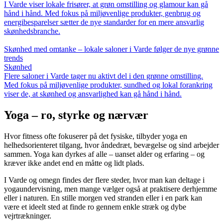
I Varde viser lokale frisører, at grøn omstilling og glamour kan gå
hånd i hånd. Med fokus på miljøvenlige produkter, genbrug og
energibesparelser sætter de nye standarder for en mere ansvarlig
skønhedsbranche.
Skønhed med omtanke – lokale saloner i Varde følger de nye grønne
trends
Skønhed
Flere saloner i Varde tager nu aktivt del i den grønne omstilling.
Med fokus på miljøvenlige produkter, sundhed og lokal forankring
viser de, at skønhed og ansvarlighed kan gå hånd i hånd.
Yoga – ro, styrke og nærvær
Hvor fitness ofte fokuserer på det fysiske, tilbyder yoga en
helhedsorienteret tilgang, hvor åndedræt, bevægelse og sind arbejder
sammen. Yoga kan dyrkes af alle – uanset alder og erfaring – og
kræver ikke andet end en måtte og lidt plads.
I Varde og omegn findes der flere steder, hvor man kan deltage i
yogaundervisning, men mange vælger også at praktisere derhjemme
eller i naturen. En stille morgen ved stranden eller i en park kan
være et ideelt sted at finde ro gennem enkle stræk og dybe
vejrtrækninger.