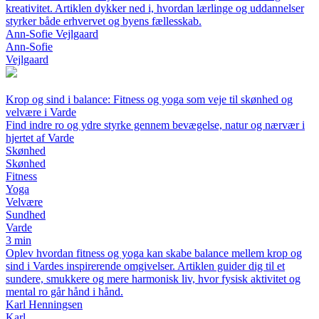
kreativitet. Artiklen dykker ned i, hvordan lærlinge og uddannelser
styrker både erhvervet og byens fællesskab.
Ann-Sofie Vejlgaard
Ann-Sofie
Vejlgaard
Krop og sind i balance: Fitness og yoga som veje til skønhed og
velvære i Varde
Find indre ro og ydre styrke gennem bevægelse, natur og nærvær i
hjertet af Varde
Skønhed
Skønhed
Fitness
Yoga
Velvære
Sundhed
Varde
3 min
Oplev hvordan fitness og yoga kan skabe balance mellem krop og
sind i Vardes inspirerende omgivelser. Artiklen guider dig til et
sundere, smukkere og mere harmonisk liv, hvor fysisk aktivitet og
mental ro går hånd i hånd.
Karl Henningsen
Karl