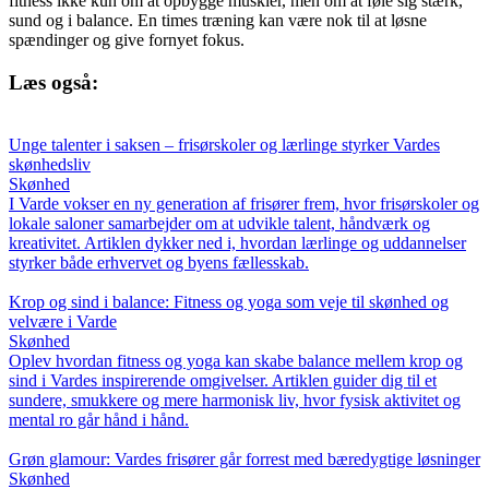
fitness ikke kun om at opbygge muskler, men om at føle sig stærk,
sund og i balance. En times træning kan være nok til at løsne
spændinger og give fornyet fokus.
Læs også:
Unge talenter i saksen – frisørskoler og lærlinge styrker Vardes
skønhedsliv
Skønhed
I Varde vokser en ny generation af frisører frem, hvor frisørskoler og
lokale saloner samarbejder om at udvikle talent, håndværk og
kreativitet. Artiklen dykker ned i, hvordan lærlinge og uddannelser
styrker både erhvervet og byens fællesskab.
Krop og sind i balance: Fitness og yoga som veje til skønhed og
velvære i Varde
Skønhed
Oplev hvordan fitness og yoga kan skabe balance mellem krop og
sind i Vardes inspirerende omgivelser. Artiklen guider dig til et
sundere, smukkere og mere harmonisk liv, hvor fysisk aktivitet og
mental ro går hånd i hånd.
Grøn glamour: Vardes frisører går forrest med bæredygtige løsninger
Skønhed