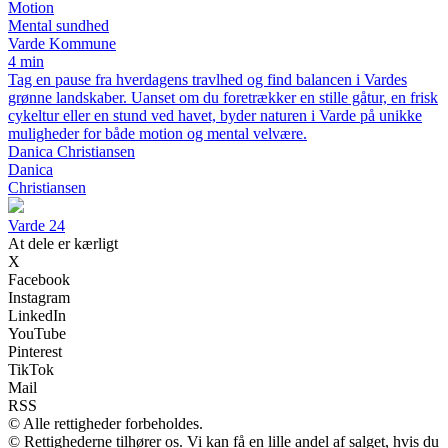
Motion
Mental sundhed
Varde Kommune
4 min
Tag en pause fra hverdagens travlhed og find balancen i Vardes
grønne landskaber. Uanset om du foretrækker en stille gåtur, en frisk
cykeltur eller en stund ved havet, byder naturen i Varde på unikke
muligheder for både motion og mental velvære.
Danica Christiansen
Danica
Christiansen
Varde 24
At dele er kærligt
X
Facebook
Instagram
LinkedIn
YouTube
Pinterest
TikTok
Mail
RSS
© Alle rettigheder forbeholdes.
© Rettighederne tilhører os. Vi kan få en lille andel af salget, hvis du