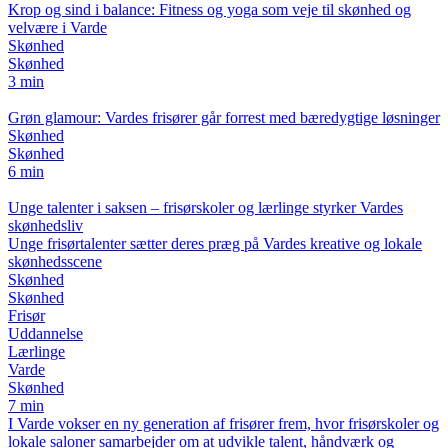
Krop og sind i balance: Fitness og yoga som veje til skønhed og
velvære i Varde
Skønhed
Skønhed
3 min
Grøn glamour: Vardes frisører går forrest med bæredygtige løsninger
Skønhed
Skønhed
6 min
Unge talenter i saksen – frisørskoler og lærlinge styrker Vardes
skønhedsliv
Unge frisørtalenter sætter deres præg på Vardes kreative og lokale
skønhedsscene
Skønhed
Skønhed
Frisør
Uddannelse
Lærlinge
Varde
Skønhed
7 min
I Varde vokser en ny generation af frisører frem, hvor frisørskoler og
lokale saloner samarbejder om at udvikle talent, håndværk og