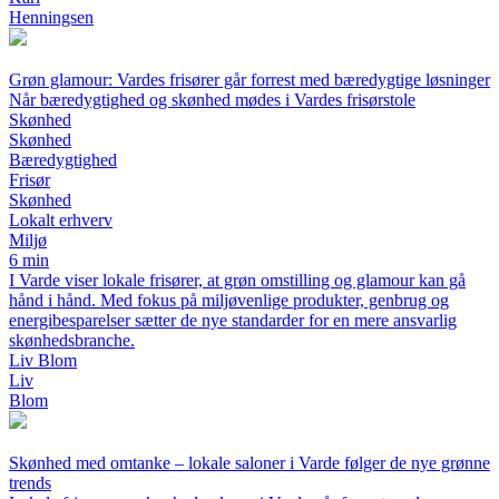
Henningsen
Grøn glamour: Vardes frisører går forrest med bæredygtige løsninger
Når bæredygtighed og skønhed mødes i Vardes frisørstole
Skønhed
Skønhed
Bæredygtighed
Frisør
Skønhed
Lokalt erhverv
Miljø
6 min
I Varde viser lokale frisører, at grøn omstilling og glamour kan gå
hånd i hånd. Med fokus på miljøvenlige produkter, genbrug og
energibesparelser sætter de nye standarder for en mere ansvarlig
skønhedsbranche.
Liv Blom
Liv
Blom
Skønhed med omtanke – lokale saloner i Varde følger de nye grønne
trends