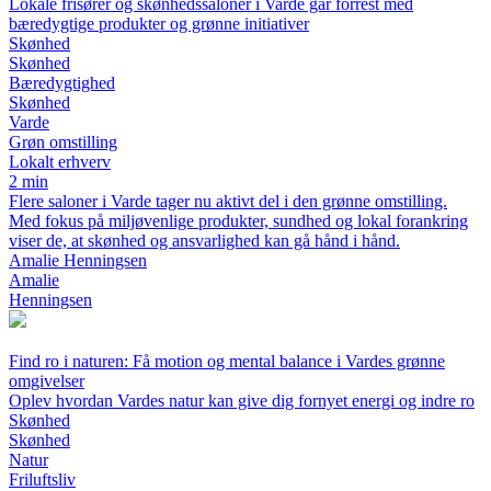
Lokale frisører og skønhedssaloner i Varde går forrest med
bæredygtige produkter og grønne initiativer
Skønhed
Skønhed
Bæredygtighed
Skønhed
Varde
Grøn omstilling
Lokalt erhverv
2 min
Flere saloner i Varde tager nu aktivt del i den grønne omstilling.
Med fokus på miljøvenlige produkter, sundhed og lokal forankring
viser de, at skønhed og ansvarlighed kan gå hånd i hånd.
Amalie Henningsen
Amalie
Henningsen
Find ro i naturen: Få motion og mental balance i Vardes grønne
omgivelser
Oplev hvordan Vardes natur kan give dig fornyet energi og indre ro
Skønhed
Skønhed
Natur
Friluftsliv