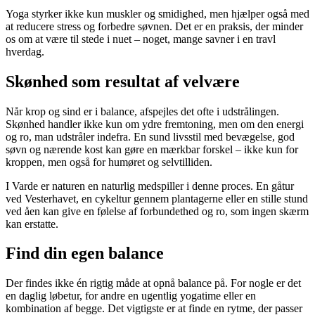
Yoga styrker ikke kun muskler og smidighed, men hjælper også med
at reducere stress og forbedre søvnen. Det er en praksis, der minder
os om at være til stede i nuet – noget, mange savner i en travl
hverdag.
Skønhed som resultat af velvære
Når krop og sind er i balance, afspejles det ofte i udstrålingen.
Skønhed handler ikke kun om ydre fremtoning, men om den energi
og ro, man udstråler indefra. En sund livsstil med bevægelse, god
søvn og nærende kost kan gøre en mærkbar forskel – ikke kun for
kroppen, men også for humøret og selvtilliden.
I Varde er naturen en naturlig medspiller i denne proces. En gåtur
ved Vesterhavet, en cykeltur gennem plantagerne eller en stille stund
ved åen kan give en følelse af forbundethed og ro, som ingen skærm
kan erstatte.
Find din egen balance
Der findes ikke én rigtig måde at opnå balance på. For nogle er det
en daglig løbetur, for andre en ugentlig yogatime eller en
kombination af begge. Det vigtigste er at finde en rytme, der passer