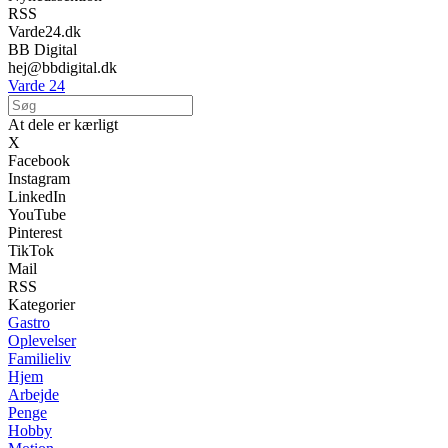
RSS
Varde24.dk
BB Digital
hej@bbdigital.dk
Varde 24
At dele er kærligt
X
Facebook
Instagram
LinkedIn
YouTube
Pinterest
TikTok
Mail
RSS
Kategorier
Gastro
Oplevelser
Familieliv
Hjem
Arbejde
Penge
Hobby