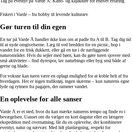
Tag på eventyr på Varde Å: Kano- og kajakture for enhver erfaring
Fiskeri i Varde – fra hobby til levende kulturarv
Gør turen til din egen
En tur på Varde Å handler ikke kun om at padle fra A til B. Tag dig tid
til at nyde omgivelserne. Læg til ved bredden for en picnic, hop i
vandet for en frisk dukkert, eller gå en tur i de nærliggende
naturområder. Hvis du sejler med børn, kan du gøre turen sjovere med
små aktiviteter – find dyrespor, lav naturbingo eller byg små både af
grene og blade.
For voksne kan turen være en oplagt mulighed for at koble helt af fra
hverdagen. Her er ingen trafikstøj, ingen skærme – kun naturens egne
lyde og rytmen fra pagajen, der rammer vandet.
En oplevelse for alle sanser
Varde Å er et sted, hvor du kan mærke naturens tempo og finde ro i
bevægelsen. Uanset om du vælger en kort dagstur eller en længere
ekspedition med overnatning, får du en oplevelse, der kombinerer
eventyr, natur og nærvær. Med lidt planlægning, respekt for