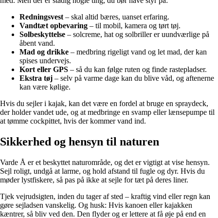
med. Men der er stadig nogle ting, du bør have styr på:
Redningsvest
– skal altid bæres, uanset erfaring.
Vandtæt opbevaring
– til mobil, kamera og tørt tøj.
Solbeskyttelse
– solcreme, hat og solbriller er uundværlige på
åbent vand.
Mad og drikke
– medbring rigeligt vand og let mad, der kan
spises undervejs.
Kort eller GPS
– så du kan følge ruten og finde rastepladser.
Ekstra tøj
– selv på varme dage kan du blive våd, og aftenerne
kan være kølige.
Hvis du sejler i kajak, kan det være en fordel at bruge en spraydeck,
der holder vandet ude, og at medbringe en svamp eller lænsepumpe til
at tømme cockpittet, hvis der kommer vand ind.
Sikkerhed og hensyn til naturen
Varde Å er et beskyttet naturområde, og det er vigtigt at vise hensyn.
Sejl roligt, undgå at larme, og hold afstand til fugle og dyr. Hvis du
møder lystfiskere, så pas på ikke at sejle for tæt på deres liner.
Tjek vejrudsigten, inden du tager af sted – kraftig vind eller regn kan
gøre sejladsen vanskelig. Og husk: Hvis kanoen eller kajakken
kæntrer, så bliv ved den. Den flyder og er lettere at få øje på end en