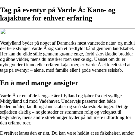
Tag på eventyr på Varde Å: Kano- og
kajakture for enhver erfaring
Vestjylland byder på noget af Danmarks mest varierede natur, og midt i
det hele slynger Varde Å sig som et fredfyldt bånd gennem landskabet.
Her kan du glide stille gennem grønne enge, forbi skovklædte bredder
og åbne vidder, mens du mærker roen sænke sig. Uanset om du er
nybegynder i kano eller erfaren kajakroer, er Varde Å et ideelt sted at
tage på eventyr – alene, med familie eller i gode venners selskab.
En å med mange ansigter
Varde Å er en af de længste åer i Jylland og løber fra det sydlige
Midtjylland ud mod Vadehavet. Undervejs passerer den både
hedeområder, landbrugslandskaber og små skovstrækninger. Det gør
sejladsen alsidig – nogle steder er strømmen rolig og velegnet til
begyndere, mens andre strækninger byder på lidt mere udfordring for
den erfarne roer.
Dyrelivet langs åen er rigt. Du kan være heldig at se fiskehejrer, ænder