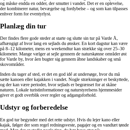
og måske endda en odder, der smutter i vandet. Det er en oplevelse,
der kombinerer natur, bevægelse og fordybelse – og som kan tilpasses
enhver form for eventyrlyst.
Planlæg din tur
Der findes flere gode steder at starte og slutte sin tur på Varde Å,
afhængigt af hvor lang en sejlads du ønsker. En kort dagstur kan være
på 8–12 kilometer, mens en weekendtur kan strække sig over 25–30
kilometer. Mange vælger at sejle gennem de naturskønne områder øst
for Varde by, hvor åen bugter sig gennem åbne landskaber og små
skovområder.
Inden du tager af sted, er det en god idé at undersøge, hvor du må
sætte kanoen eller kajakken i vandet. Nogle strækninger er beskyttede,
og der kan være perioder, hvor sejlads er begrænset for at skåne
naturen. Lokale turistinformationer og naturstyrelsens hjemmesider
giver et godt overblik over regler og adgangsforhold.
Udstyr og forberedelse
En god tur begynder med det rette udstyr. Hvis du lejer kano eller
kajak, følger der som regel redningsveste, pagajer og en vandtæt tønde