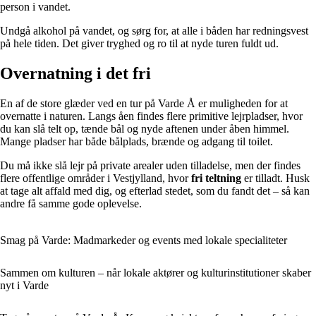
person i vandet.
Undgå alkohol på vandet, og sørg for, at alle i båden har redningsvest
på hele tiden. Det giver tryghed og ro til at nyde turen fuldt ud.
Overnatning i det fri
En af de store glæder ved en tur på Varde Å er muligheden for at
overnatte i naturen. Langs åen findes flere primitive lejrpladser, hvor
du kan slå telt op, tænde bål og nyde aftenen under åben himmel.
Mange pladser har både bålplads, brænde og adgang til toilet.
Du må ikke slå lejr på private arealer uden tilladelse, men der findes
flere offentlige områder i Vestjylland, hvor
fri teltning
er tilladt. Husk
at tage alt affald med dig, og efterlad stedet, som du fandt det – så kan
andre få samme gode oplevelse.
Smag på Varde: Madmarkeder og events med lokale specialiteter
Sammen om kulturen – når lokale aktører og kulturinstitutioner skaber
nyt i Varde