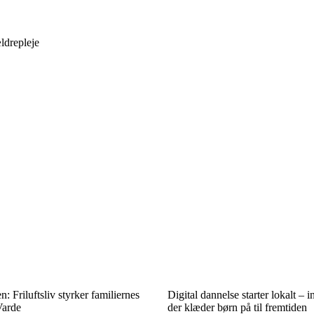
ldrepleje
: Friluftsliv styrker familiernes
Digital dannelse starter lokalt – in
Varde
der klæder børn på til fremtiden