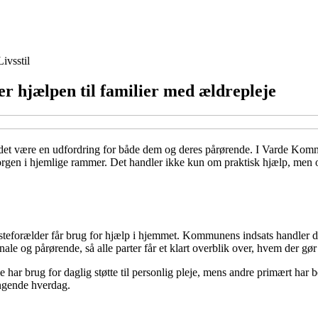
Livsstil
 hjælpen til familier med ældrepleje
det være en udfordring for både dem og deres pårørende. I Varde Kommun
msorgen i hjemlige rammer. Det handler ikke kun om praktisk hjælp, men
edsteforælder får brug for hjælp i hjemmet. Kommunens indsats handler 
 og pårørende, så alle parter får et klart overblik over, hvem der gør
har brug for daglig støtte til personlig pleje, mens andre primært har b
ængende hverdag.