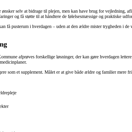
ønsker selv at bidrage til plejen, men kan have brug for vejledning, afla
inger og få støtte til at håndtere de følelsesmæssige og praktiske udfor
 kan få pusterum i hverdagen – uden at den ældre mister trygheden i de 
ing
Kommune afprøves forskellige løsninger, der kan gøre hverdagen lettere –
 medicinplaner.
re som et supplement. Målet er at give både ældre og familier mere fri
ldrepleje
ekter