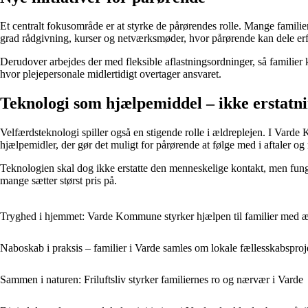
Et centralt fokusområde er at styrke de pårørendes rolle. Mange familier 
grad rådgivning, kurser og netværksmøder, hvor pårørende kan dele erfar
Derudover arbejdes der med fleksible aflastningsordninger, så familier
hvor plejepersonale midlertidigt overtager ansvaret.
Teknologi som hjælpemiddel – ikke erstatn
Velfærdsteknologi spiller også en stigende rolle i ældreplejen. I Varde 
hjælpemidler, der gør det muligt for pårørende at følge med i aftaler og
Teknologien skal dog ikke erstatte den menneskelige kontakt, men funge
mange sætter størst pris på.
Tryghed i hjemmet: Varde Kommune styrker hjælpen til familier med æ
Naboskab i praksis – familier i Varde samles om lokale fællesskabsproj
Sammen i naturen: Friluftsliv styrker familiernes ro og nærvær i Varde