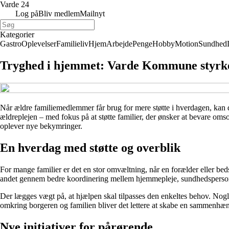
Varde 24
Log på
Bliv medlem
Mailnyt
Kategorier
Gastro
Oplevelser
Familieliv
Hjem
Arbejde
Penge
Hobby
Motion
Sundhed
Tryghed i hjemmet: Varde Kommune styrker
Når ældre familiemedlemmer får brug for mere støtte i hverdagen, kan 
ældreplejen – med fokus på at støtte familier, der ønsker at bevare o
oplever nye bekymringer.
En hverdag med støtte og overblik
For mange familier er det en stor omvæltning, når en forælder eller b
andet gennem bedre koordinering mellem hjemmepleje, sundhedspersonale
Der lægges vægt på, at hjælpen skal tilpasses den enkeltes behov. Nogle 
omkring borgeren og familien bliver det lettere at skabe en sammenh
Nye initiativer for pårørende