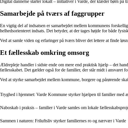
Digital dannelse starter lokalt – initiativer i Varde, der klæder børn på t
Samarbejde på tværs af faggrupper
En vigtig del af indsatsen er samarbejdet mellem kommunens forskellige 
helhedsorienteret indsats. Det betyder, at der tages højde for både fysi
Ved at samle viden og erfaringer på tværs bliver det lettere at finde løsn
Et fællesskab omkring omsorg
Ældrepleje handler i sidste ende om mere end praktisk hjælp – det han
fællesskabet. Det gælder også for de familier, der står midt i ansvaret fo
Ved at styrke samarbejdet mellem kommune, borgere og pårørende skabe
Tryghed i hjemmet: Varde Kommune styrker hjælpen til familier med æ
Naboskab i praksis – familier i Varde samles om lokale fællesskabsproj
Sammen i naturen: Friluftsliv styrker familiernes ro og nærvær i Varde