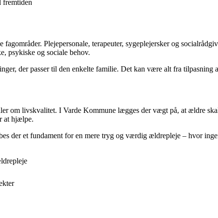
il fremtiden
fagområder. Plejepersonale, terapeuter, sygeplejersker og socialrådgive
ske, psykiske og sociale behov.
inger, der passer til den enkelte familie. Det kan være alt fra tilpasning
dler om livskvalitet. I Varde Kommune lægges der vægt på, at ældre ska
r at hjælpe.
s der et fundament for en mere tryg og værdig ældrepleje – hvor inge
ldrepleje
ekter