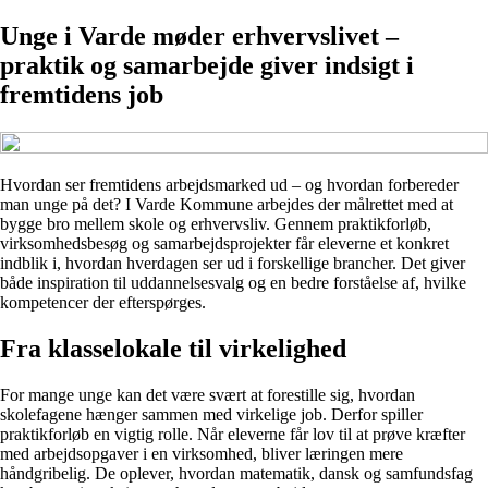
Unge i Varde møder erhvervslivet –
praktik og samarbejde giver indsigt i
fremtidens job
Hvordan ser fremtidens arbejdsmarked ud – og hvordan forbereder
man unge på det? I Varde Kommune arbejdes der målrettet med at
bygge bro mellem skole og erhvervsliv. Gennem praktikforløb,
virksomhedsbesøg og samarbejdsprojekter får eleverne et konkret
indblik i, hvordan hverdagen ser ud i forskellige brancher. Det giver
både inspiration til uddannelsesvalg og en bedre forståelse af, hvilke
kompetencer der efterspørges.
Fra klasselokale til virkelighed
For mange unge kan det være svært at forestille sig, hvordan
skolefagene hænger sammen med virkelige job. Derfor spiller
praktikforløb en vigtig rolle. Når eleverne får lov til at prøve kræfter
med arbejdsopgaver i en virksomhed, bliver læringen mere
håndgribelig. De oplever, hvordan matematik, dansk og samfundsfag