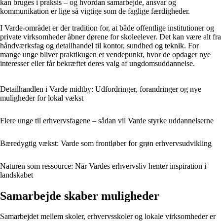
kan bruges i praksis – og hvordan samarbejde, ansvar og
kommunikation er lige så vigtige som de faglige færdigheder.
I Varde-området er der tradition for, at både offentlige institutioner og
private virksomheder åbner dørene for skoleelever. Det kan være alt fra
håndværksfag og detailhandel til kontor, sundhed og teknik. For
mange unge bliver praktikugen et vendepunkt, hvor de opdager nye
interesser eller får bekræftet deres valg af ungdomsuddannelse.
Detailhandlen i Varde midtby: Udfordringer, forandringer og nye
muligheder for lokal vækst
Flere unge til erhvervsfagene – sådan vil Varde styrke uddannelserne
Bæredygtig vækst: Varde som frontløber for grøn erhvervsudvikling
Naturen som ressource: Når Vardes erhvervsliv henter inspiration i
landskabet
Samarbejde skaber muligheder
Samarbejdet mellem skoler, erhvervsskoler og lokale virksomheder er