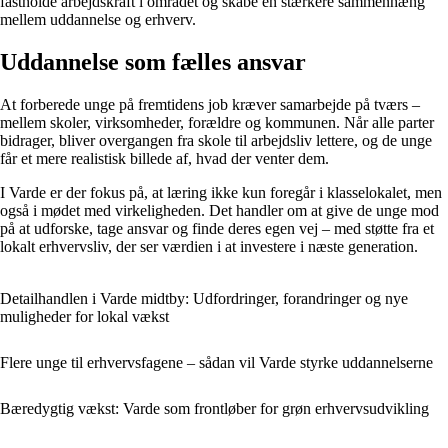
fastholde arbejdskraft i området og skabe en stærkere sammenhæng
mellem uddannelse og erhverv.
Uddannelse som fælles ansvar
At forberede unge på fremtidens job kræver samarbejde på tværs –
mellem skoler, virksomheder, forældre og kommunen. Når alle parter
bidrager, bliver overgangen fra skole til arbejdsliv lettere, og de unge
får et mere realistisk billede af, hvad der venter dem.
I Varde er der fokus på, at læring ikke kun foregår i klasselokalet, men
også i mødet med virkeligheden. Det handler om at give de unge mod
på at udforske, tage ansvar og finde deres egen vej – med støtte fra et
lokalt erhvervsliv, der ser værdien i at investere i næste generation.
Detailhandlen i Varde midtby: Udfordringer, forandringer og nye
muligheder for lokal vækst
Flere unge til erhvervsfagene – sådan vil Varde styrke uddannelserne
Bæredygtig vækst: Varde som frontløber for grøn erhvervsudvikling