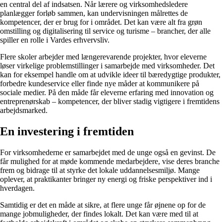
en central del af indsatsen. Når lærere og virksomhedsledere
planlægger forløb sammen, kan undervisningen målrettes de
kompetencer, der er brug for i området. Det kan være alt fra grøn
omstilling og digitalisering til service og turisme – brancher, der alle
spiller en rolle i Vardes erhvervsliv.
Flere skoler arbejder med længerevarende projekter, hvor eleverne
løser virkelige problemstillinger i samarbejde med virksomheder. Det
kan for eksempel handle om at udvikle ideer til bæredygtige produkter,
forbedre kundeservice eller finde nye måder at kommunikere på
sociale medier. På den måde får eleverne erfaring med innovation og
entreprenørskab – kompetencer, der bliver stadig vigtigere i fremtidens
arbejdsmarked.
En investering i fremtiden
For virksomhederne er samarbejdet med de unge også en gevinst. De
får mulighed for at møde kommende medarbejdere, vise deres branche
frem og bidrage til at styrke det lokale uddannelsesmiljø. Mange
oplever, at praktikanter bringer ny energi og friske perspektiver ind i
hverdagen.
Samtidig er det en måde at sikre, at flere unge får øjnene op for de
mange jobmuligheder, der findes lokalt. Det kan være med til at